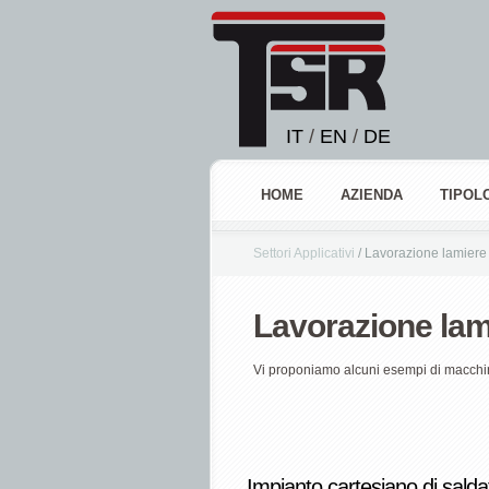
IT
/
EN
/
DE
HOME
AZIENDA
TIPOLO
Settori Applicativi
/
Lavorazione lamiere
Lavorazione lam
Vi proponiamo alcuni esempi di macchine
Impianto cartesiano di salda