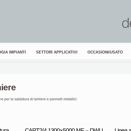
GIA IMPIANTI
SETTORI APPLICATIVI
OCCASIONI/USATO
iere
 per la saldatura di lamiere e pannelli metallici:
tura
CART2/4 1300×5000 MF – DWU
Linea a