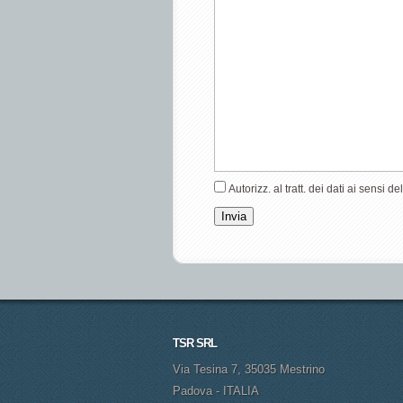
Autorizz. al tratt. dei dati ai sensi 
Invia
TSR SRL
Via Tesina 7, 35035 Mestrino
Padova - ITALIA