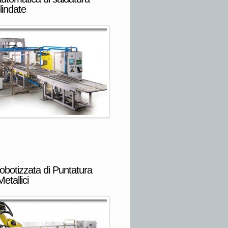
lindate
obotizzata di Puntatura
etallici