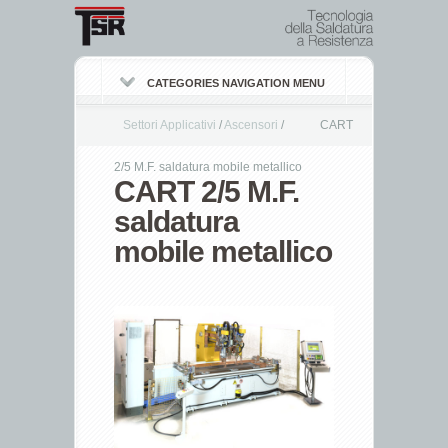
CATEGORIES NAVIGATION MENU
Settori Applicativi
/
Ascensori
/
CART
Settori Applicativi
/
Mobili Metallici
/
2/5 M.F. saldatura mobile metallico
CART 2/5 M.F.
saldatura
mobile metallico